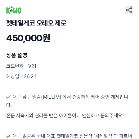
펫테일게코 오레오 제로
3
450,000원
상품 설명
코드번호 - V21
해칭일 - 26.2.1
🌿 대구 남구 밀림(MILLIM)'에서 건강하게 케어 중인 개체입니
다.
전문 사육사의 관리를 받은 아이들이니 안심하고 문의주세요!
🌿 대구 밀림은 국내 대표 펫테일게코 전문샵 ‘칵테일샵’과 파트너