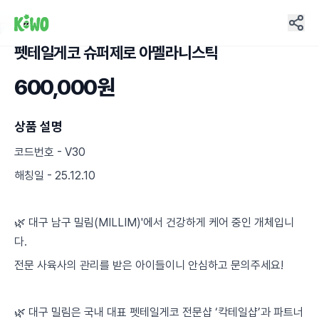
펫테일게코 슈퍼제로 아멜라니스틱
2
600,000원
상품 설명
코드번호 - V30
해칭일 - 25.12.10
🌿 대구 남구 밀림(MILLIM)'에서 건강하게 케어 중인 개체입니
다.
전문 사육사의 관리를 받은 아이들이니 안심하고 문의주세요!
🌿 대구 밀림은 국내 대표 펫테일게코 전문샵 ‘칵테일샵’과 파트너