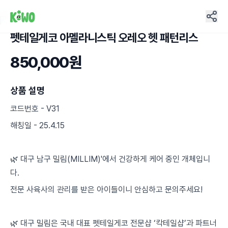
펫테일게코 아멜라니스틱 오레오 헷 패턴리스
2
850,000원
상품 설명
코드번호 - V31
해칭일 - 25.4.15
🌿 대구 남구 밀림(MILLIM)'에서 건강하게 케어 중인 개체입니
다.
전문 사육사의 관리를 받은 아이들이니 안심하고 문의주세요!
🌿 대구 밀림은 국내 대표 펫테일게코 전문샵 ‘칵테일샵’과 파트너