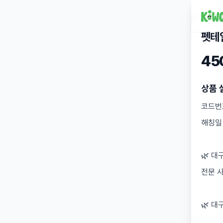
펫테
45
상품 
코드번호
해칭일 -
🌿 대
전문 
🌿 