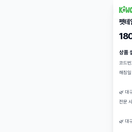
펫테
18
상품 
코드번호
해칭일 -
🌿 대
전문 
🌿 