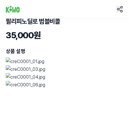
필리피노딜로 범블비콜
2
35,000원
상품 설명