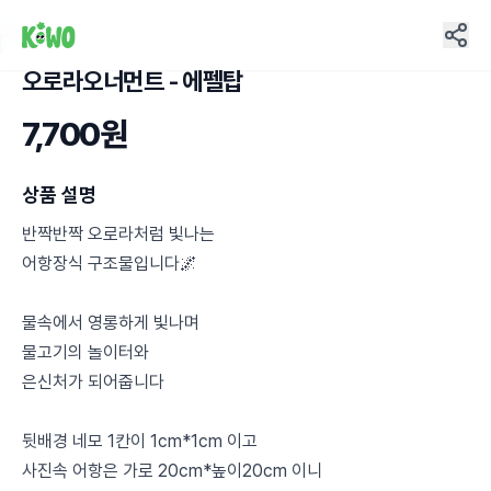
오로라오너먼트 - 에펠탑
7,700원
상품 설명
반짝반짝 오로라처럼 빛나는
어항장식 구조물입니다🌌
물속에서 영롱하게 빛나며
물고기의 놀이터와
은신처가 되어줍니다
뒷배경 네모 1칸이 1cm*1cm 이고
사진속 어항은 가로 20cm*높이20cm 이니