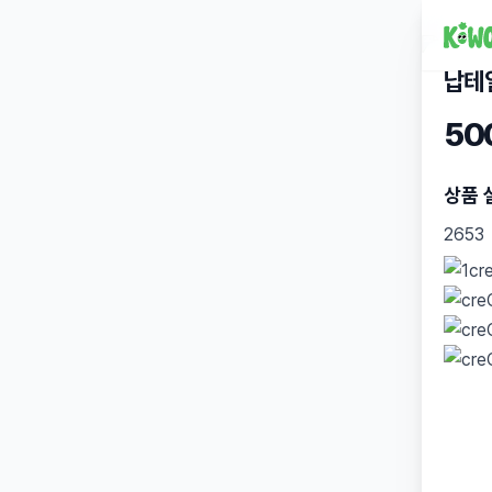
납테
50
상품 
2653