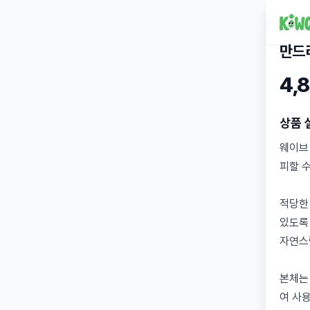
만드
4,
상품 
웨이브
피할 
적당한
있도록
자연스
본체는
여 사용