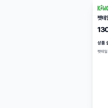
펫테
13
상품 
펫테일