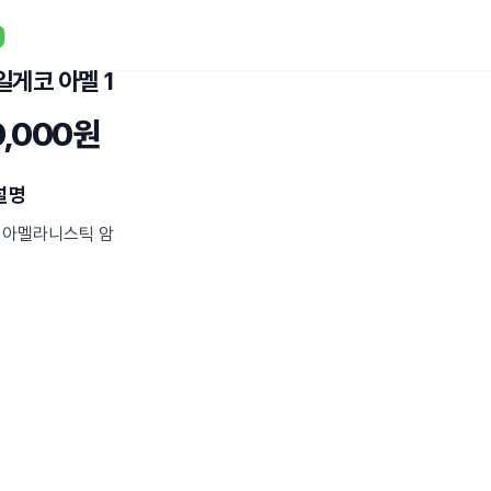
일게코 아멜 1
0,000원
설명
 아멜라니스틱 암