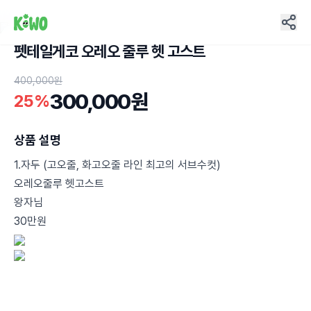
펫테일게코 오레오 줄루 헷 고스트
5
400,000원
300,000원
25%
상품 설명
1.자두 (고오줄, 화고오줄 라인 최고의 서브수컷)
오레오줄루 헷고스트
왕자님
30만원