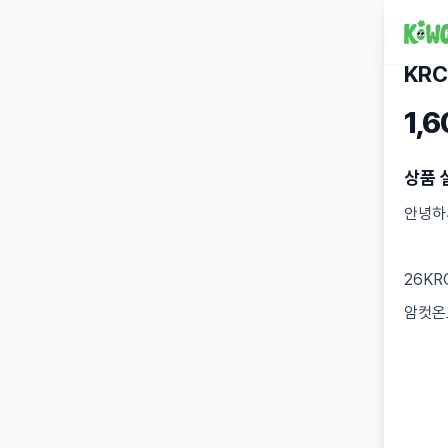
KRC
1,
상품 
안녕하
26K
암컷온