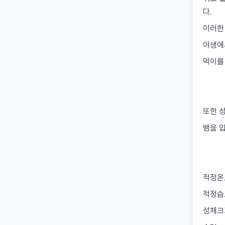
다.
이러한
야생에
먹이를 
또한 
뱀을 
적정온도
적정습도
성체크기