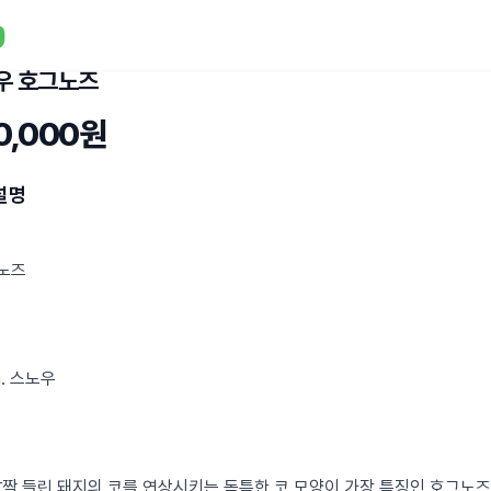
우 호그노즈
0,000원
설명
그노즈
h. 스노우
살짝 들린 돼지의 코를 연상시키는 독특한 코 모양이 가장 특징인 호그노