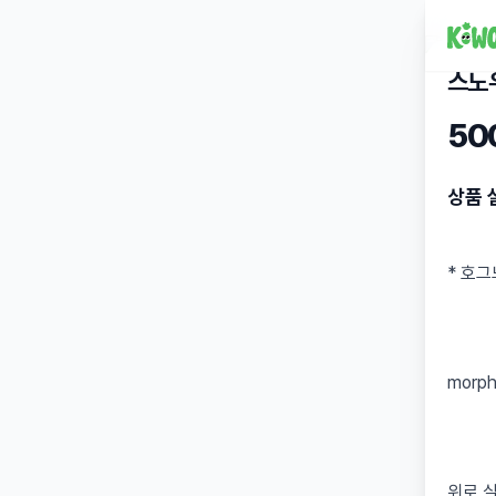
스노
50
상품 
* 호
morp
위로 