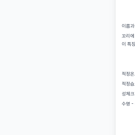
이름과
꼬리에
이 특
적정온도
적정습도
성체크기
수명 -