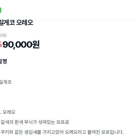
일게코 오레오
00원
90,000원
%
설명
테일게코
h. 오레오
 갈색과 흰색 무늬가 섞여있는 모프로
 쿠키와 같은 생김새를 가지고있어 오레오라고 붙여진 모프입니다.