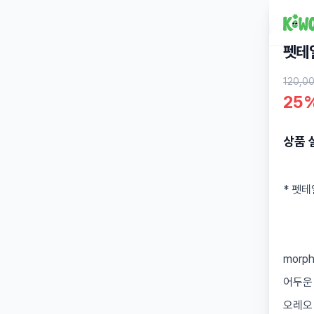
펫테
120,0
25
상품 
* 펫
morp
어두운
오레오