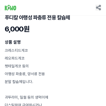
푸디칼 아행성 파충류 전용 칼슘제
1
6,000원
상품 설명
크레스티드게코
레오파드게코
펫테일게코 등의
야행성 파충류, 양서류 전용
분말 칼슘제입니다.
귀뚜라미, 밀웜 등의 생먹이에
더스팅하여 급여하시거나