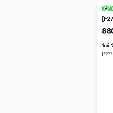
[F2
88
상품 
[F27