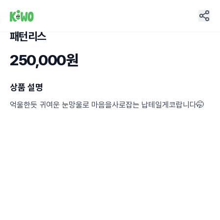
패턴리스
12
250,000원
상품 설명
억울한듯 귀여운 눈망울로 마음을사로잡는 납테일게코랍니다🤭