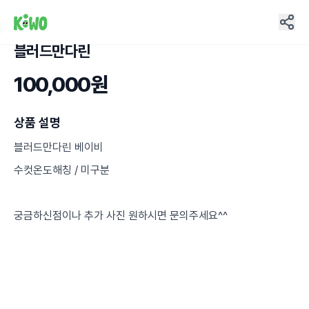
블러드만다린
4
100,000원
상품 설명
블러드만다린 베이비
수컷온도해칭 / 미구분
궁금하신점이나 추가 사진 원하시면 문의주세요^^