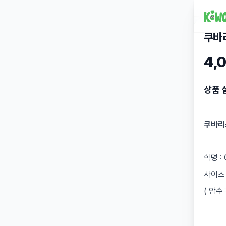
쿠바
4,
상품 
쿠바리
학명 : 
사이즈 
( 암