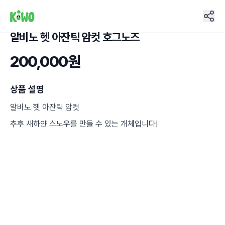
알비노 헷 아잔틱 암컷 호그노즈
4
200,000원
상품 설명
알비노 헷 아잔틱 암컷
추후 새하얀 스노우를 만들 수 있는 개체입니다!