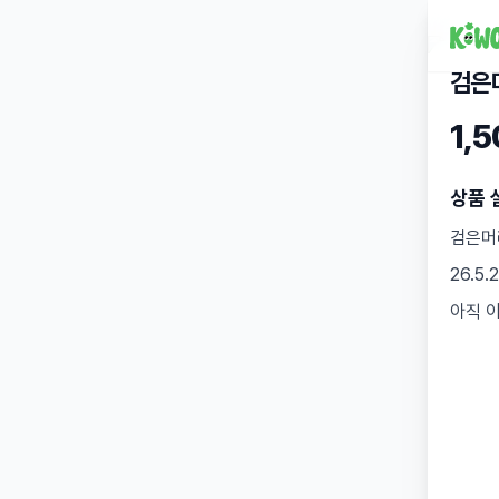
검은
1,
상품 
검은머
26.
아직 