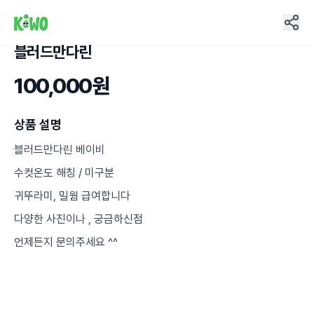
블러드만다린
3
100,000원
상품 설명
블러드만다린 베이비
수컷온도 해칭 / 미구분
귀뚜라미, 밀웜 급여합니다
다양한 사진이나 , 궁금하신점
언제든지 문의주세요 ^^