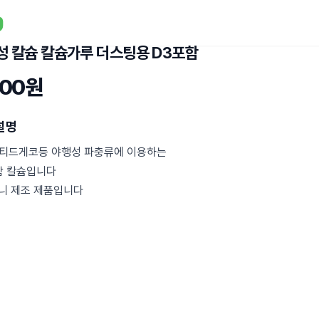
성 칼슘 칼슘가루 더스팅용 D3포함
500원
설명
티드게코등 야행성 파충류에 이용하는
함 칼슘입니다
퍼니 제조 제품입니다