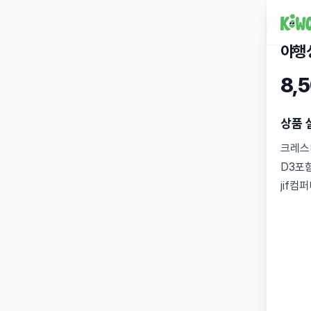
야행
8,
상품 
크레스
D3포
jif컴