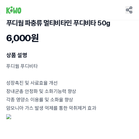
푸디웜 파충류 멀티비타민 푸디비타 50g
3
6,000원
상품 설명
푸디웜 푸디비타
성장촉진 및 사료효율 개선
장내균총 안정화 및 소화기능력 향상
각종 영양소 이용률 및 소화율 향상
암모니아 가스 발생 억제를 통한 악취제거 효과