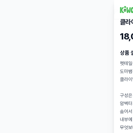
클라
18
상품 
펫테일
도마뱀
클라이
구성은
암벽타
숨어서
내부에
무엇보