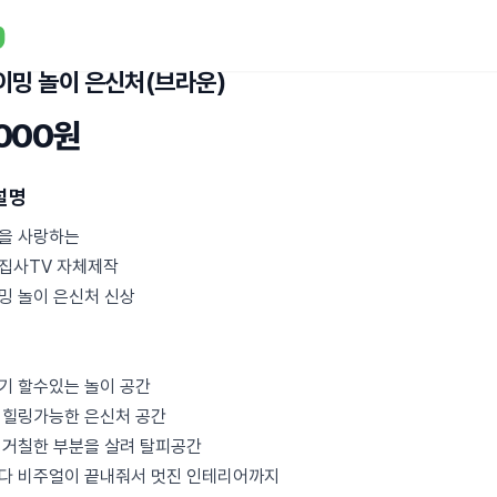
이밍 놀이 은신처(브라운)
,000원
설명
을 사랑하는
집사TV 자체제작
밍 놀이 은신처 신상
기 할수있는 놀이 공간
 힐링가능한 은신처 공간
 거칠한 부분을 살려 탈피공간
다 비주얼이 끝내줘서 멋진 인테리어까지