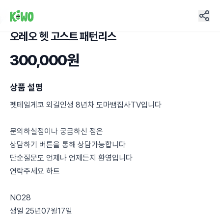
오레오 헷 고스트 패턴리스
5
300,000원
상품 설명
펫테일게코 외길인생 8년차 도마뱀집사TV입니다
문의하실점이나 궁금하신 점은
상담하기 버튼을 통해 상담가능합니다
단순질문도 언제나 언제든지 환영입니다
연락주세요 하트
NO28
생일 25년07월17일