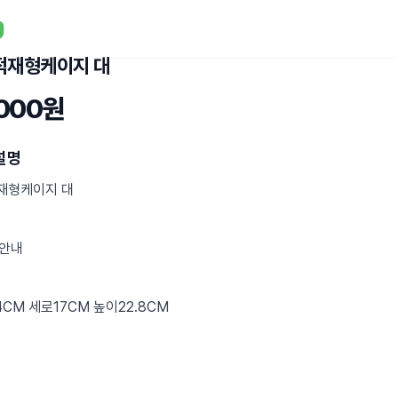
 적재형케이지 대
,000원
설명
적재형케이지 대
안내
CM 세로17CM 높이22.8CM