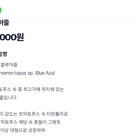
아줄
,000원
설명
 블루아줄
ormictopus sp. Blue Azul
믹토푸스 속 중 최고가에 위치해 있는
줄입니다.
이 감도는 포믹토푸스 속 타란툴라로
포믹토푸스 해당 속 종들이 그렇듯
m 이상 대형으로 성장하며