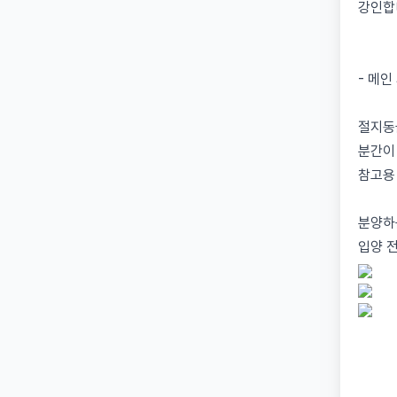
강인합
- 메인
절지동
분간이
참고용
분양하
입양 