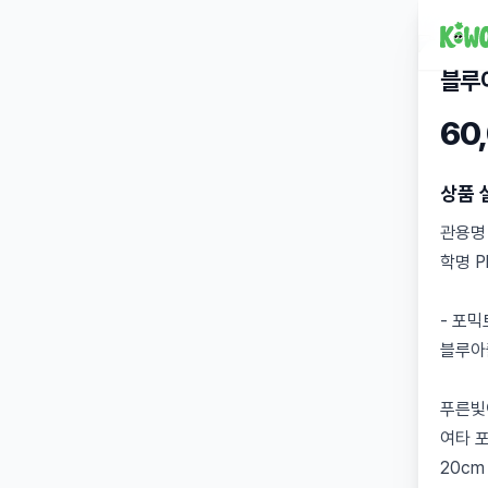
블루
60
상품 
관용명
학명 Ph
- 포
블루아
푸른빛
여타 
20c