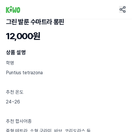
그린 발룬 수마트라 롱핀
12
12,000원
상품 설명
학명
Puntius tetrazona
추천 온도
24~26
추천 합사어종
중형 테트라, 소형 구라미, 바브, 코리도라스 등