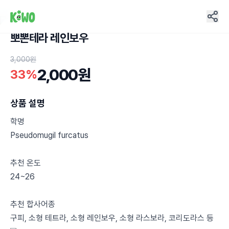
뽀뽄테라 레인보우
9
3,000원
2,000원
33%
상품 설명
학명
Pseudomugil furcatus
추천 온도
24~26
추천 합사어종
구피, 소형 테트라, 소형 레인보우, 소형 라스보라, 코리도라스 등