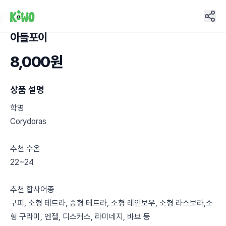
아돌포이
4
8,000원
상품 설명
학명
Corydoras
추천 수온
22~24
추천 합사어종
구피, 소형 테트라, 중형 테트라, 소형 레인보우, 소형 라스보라,소
형 구라미, 엔젤, 디스커스, 라미네지, 바브 등