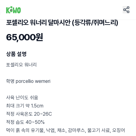
포셀리오 워너리 달마시안 (등각류/쥐며느리)
9
65,000원
상품 설명
포셀리오 워너리
학명 porcellio werneri
사육 난이도 쉬움
최대 크기 약 1.5cm
적정 사육온도 20~26C
적정 습도 40~50%
먹이 흙 속의 유기물, 낙엽, 채소, 감마루스, 물고기 사료, 오징어