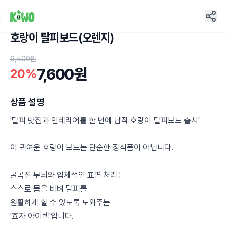
호랑이 탈피보드(오렌지)
19
9,500원
7,600원
20%
상품 설명
'탈피 맛집과 인테리어를 한 번에 납작 호랑이 탈피보드 출시'
이 귀여운 호랑이 보드는 단순한 장식품이 아닙니다.
굴곡진 무늬와 입체적인 표면 처리는
스스로 몸을 비벼 탈피를
원활하게 할 수 있도록 도와주는
'효자 아이템'입니다.