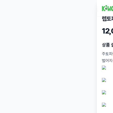
렙토피
12
상품 
주토피
벌어지