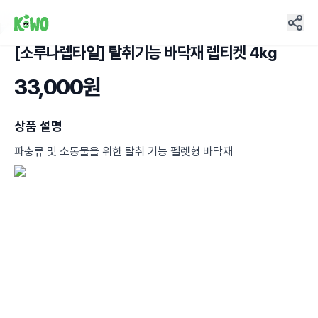
[소루나렙타일] 탈취기능 바닥재 렙티켓 4kg
6
33,000원
상품 설명
파충류 및 소동물을 위한 탈취 기능 펠렛형 바닥재