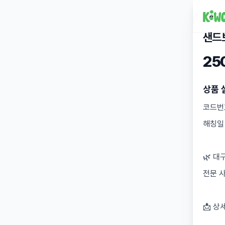
샌드
25
상품 
코드번호
해칭일 
🌿 대
전문 
📩 상