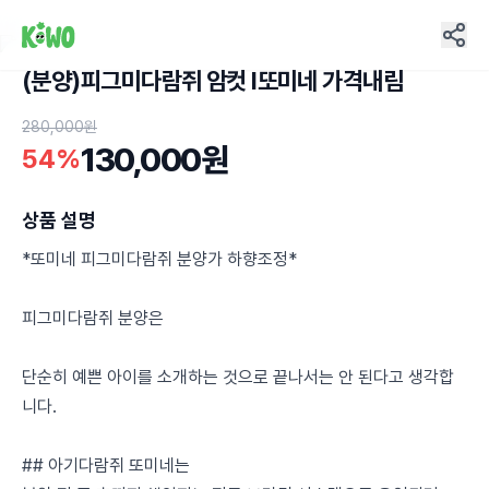
(분양)피그미다람쥐 암컷 I또미네 가격내림
5
280,000원
130,000원
54%
상품 설명
*또미네 피그미다람쥐 분양가 하향조정*
피그미다람쥐 분양은
단순히 예쁜 아이를 소개하는 것으로 끝나서는 안 된다고 생각합
니다.
## 아기다람쥐 또미네는