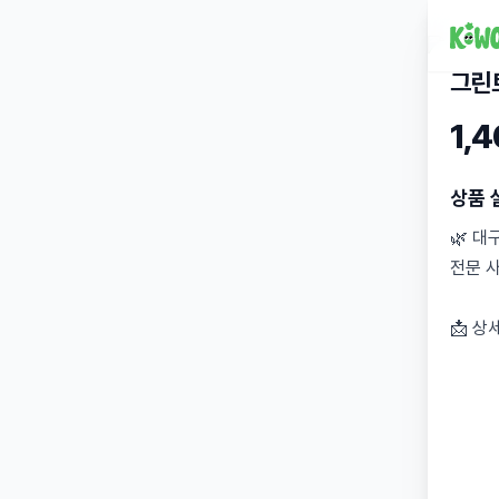
그린
1,
상품 
🌿 대
전문 
📩 상