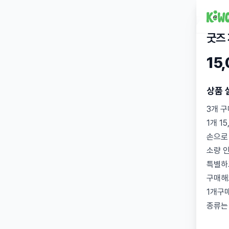
굿즈
15
상품 
3개 구
1개 1
손으로
소량 
특별하
구매해
1개구매
종류는 