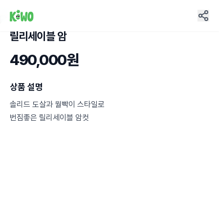
릴리세이블 암
5
490,000원
상품 설명
솔리드 도살과 월빡이 스타일로
번짐좋은 릴리세이블 암컷