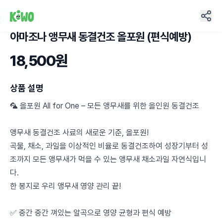
아마조나 앵무새 동결건조 올포원 (편식예방)
6
18,500원
상품 설명
🦜 올포원 All for One – 모든 앵무새를 위한 올인원 동결건조
앵무새 동결건조 사료의 새로운 기준, 올포원!
곡물, 채소, 과일을 이상적인 비율로 동결건조하여 성장기부터 성
조까지 모든 앵무새가 먹을 수 있는 앵무새 채소과일 자연식입니
다.
한 봉지로 우리 앵무새 영양 관리 끝!
✅ 중간 중간 껴있는 알곡으로 영양 균형과 편식 예방