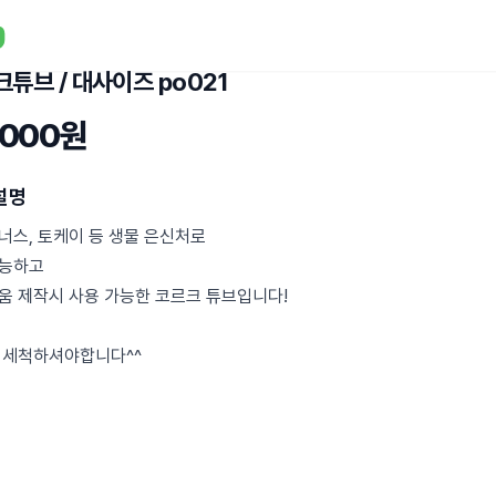
튜브 / 대사이즈 po021
,000원
설명
너스, 토케이 등 생물 은신처로
능하고
움 제작시 사용 가능한 코르크 튜브입니다!
 세척하셔야합니다^^