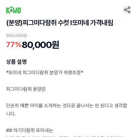
(분양)피그미다람쥐 수컷 I또미네 가격내림
13
350,000원
80,000원
77%
상품 설명
*또미네 피그미다람쥐 분양가 하향조정*
피그미다람쥐 분양은
단순히 예쁜 아이를 소개하는 것으로 끝나서는 안 된다고 생각합
니다.
## 아기다람쥐 또미네는