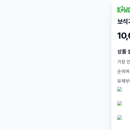
보석
10
상품 
가장 
순하며
유체부