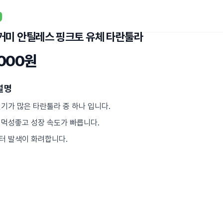
거미 안틸레스 핑크토 유체 타란툴라
,000원
설명
인기가 많은 타란툴라 중 하나 입니다.
 먹성좋고 성장 속도가 빠릅니다.
터 발색이 화려합니다.