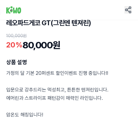
레오파드게코 GT(그린엔 텐져린)
20
100,000원
80,000원
20%
상품 설명
가정의 달 기본 20퍼센트 할인이벤트 진행 중입니다!!
입문으로 강추드리는 먹성최고, 튼튼한 텐져린입니다.
에머린과 스트라이프 패턴감이 매력인 라인입니다.
암온도 해칭입니다!