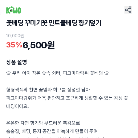
꽃베딩 꾸미기꽃 민트풀베딩 향기덮기
6
10,000원
6,500원
35%
상품 설명
🌸 우리 아이 작은 숲속 쉼터, 피그미다람쥐 꽃베딩 🌸
형형색색의 천연 꽃잎과 허브를 정성껏 담아
피그미다람쥐가 더욱 편안하고 포근하게 생활할 수 있는 감성 꽃
베딩이에요.
은은한 자연 향기와 부드러운 촉감으로
숨숨집, 베딩, 둥지 공간을 아늑하게 만들어 주며