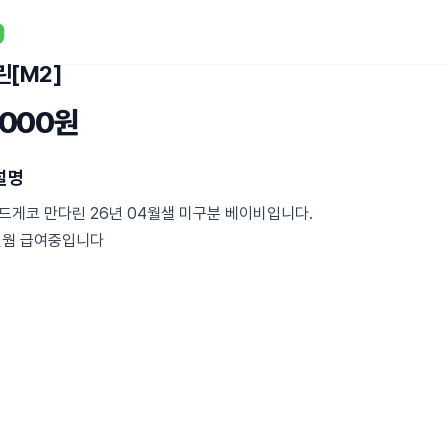
린[M2]
,000원
설명
드게코 만다린 26년 04월샐 미구분 베이비입니다.
밀웜 급여중입니다