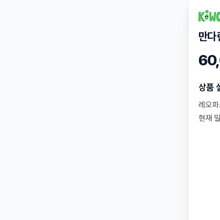
만다
60
상품 
레오파
현재 