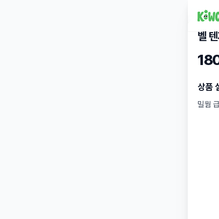
벨 
18
상품 
밀웜 