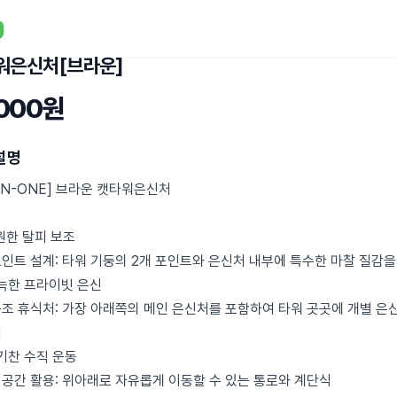
워은신처[브라운]
,000원
설명
-IN-ONE] 브라운 캣타워은신처
시원한 탈피 보조
포인트 설계: 타워 기둥의 2개 포인트와 은신처 내부에 특수한 마찰 질감을
아늑한 프라이빗 은신
구조 휴식처: 가장 아래쪽의 메인 은신처를 포함하여 타워 곳곳에 개별 은
치
활기찬 수직 운동
 공간 활용: 위아래로 자유롭게 이동할 수 있는 통로와 계단식