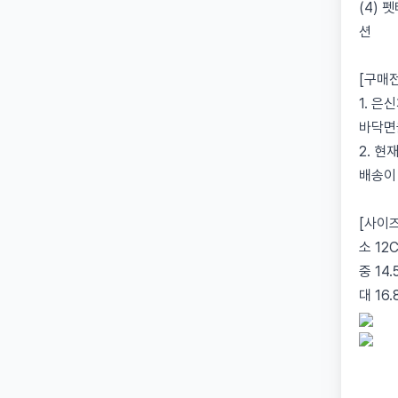
(4)
션
[구매
1. 
바닥면
2. 
배송이
[사이즈
소 12C
중 14.
대 16.