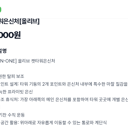
워은신처[올리브]
,000원
설명
-IN-ONE] 올리브 캣타워은신처
시원한 탈피 보조
포인트 설계: 타워 기둥의 2개 포인트와 은신처 내부에 특수한 마찰 질감을
아늑한 프라이빗 은신
구조 휴식처: 가장 아래쪽의 메인 은신처를 포함하여 타워 곳곳에 개별 은
치
활기찬 수직 운동
 공간 활용: 위아래로 자유롭게 이동할 수 있는 통로와 계단식